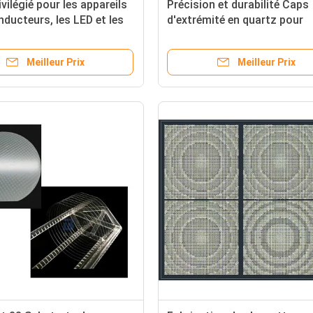
vilégié pour les appareils
Précision et durabilité Caps
ducteurs, les LED et les
d'extrémité en quartz pour
s électroniques à haute
applications à haute tempér
ure avec plaques de
et haute pression
Meilleur Prix
Meilleur Prix