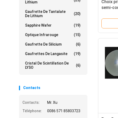
(23)
Choix pri
Lithium
semi-con
Gaufrette De Tantalate
appareil
(20)
De Lithium
températ
saphir
Sapphire Wafer
(19)
Optique Infrarouge
(15)
Gaufrette De Silicium
(6)
Gaufrettes De Langasite
(19)
Cristal De Scintillation De
(6)
LYSO
Contacts
Contacts:
Mr. Xu
Téléphone:
0086 571 85803723