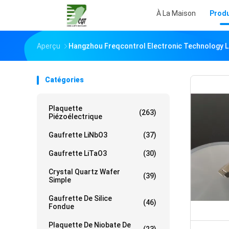
À La Maison
Produ
Aperçu
Hangzhou Freqcontrol Electronic Technology Lt
Catégories
Plaquette
(263)
Piézoélectrique
Gaufrette LiNbO3
(37)
Gaufrette LiTaO3
(30)
Crystal Quartz Wafer
(39)
Simple
Gaufrette De Silice
(46)
Fondue
Plaquette De Niobate De