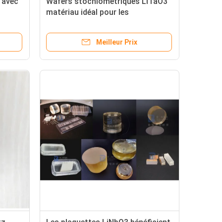
 avec
Wafers stochiométriques LiTaO3
matériau idéal pour les
pour la
modulateurs optiques et les
convertisseurs de fréquence
Meilleur Prix