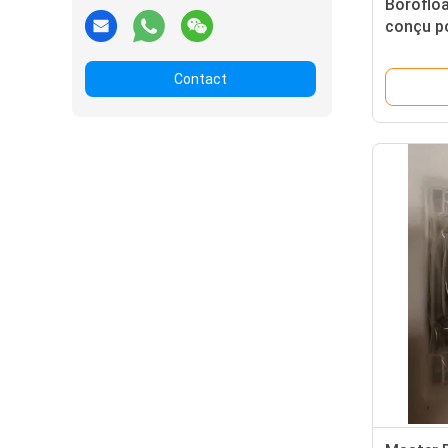
Borofloa
conçu po
applicat
et les o
Contact