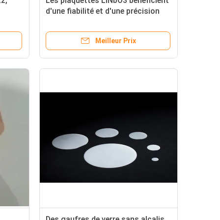
tz,
Les plaquettes LiNbO3 bénéficient
d'une fiabilité et d'une précision
arente,
inégalées grâce à nos cristaux
haute performance
Meilleur Prix
mance
Des gaufres de verre sans alcalis