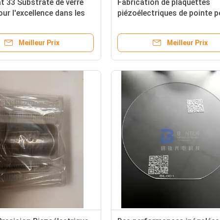
t 33 Substrate de verre
Fabrication de plaquettes
ur l'excellence dans les
piézoélectriques de pointe p
ions de haute technologie
dispositifs MEMS et SAW
pérations de précision
Capacités de traitement av
Meilleur Prix
Meilleur Prix
pour les résultats