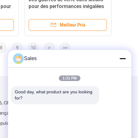
 pour
pour des performances inégalées
eurs
sance
Meilleur Prix
8
9
10
>
>>
Sales
1:31 PM
Mail nous
Good day, what product are you looking 
for?
, CIBC, n°198
Hangzhou,
pulaire de