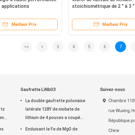
 applications
stoichiométrique de 2 " à 3 "
iques et photoniques
la conception de convertiss
s
de fréquence de haute puis
Meilleur Prix
Meilleur Prix
<<
<
3
4
5
6
7
Gaufrette LiNbO3
Suivez-nous
La double gaufrette polonaise
Chambre 1106
rtz
latérale 128Y de niobate de
rue Wuxing, 
ent
lithium de 4 pouces a coupé
République po
pour des transducteurs de
ns
Enduisant le Fe de MgO de
Chine
filtres de SCIE