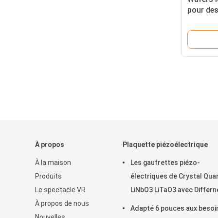
pour des
électron
avancée
À propos
Plaquette piézoélectrique
À la maison
Les gaufrettes piézo-
Produits
électriques de Crystal Qua
Le spectacle VR
LiNbO3 LiTaO3 avec Differn
À propos de nous
ont coupé des angles
Adapté 6 pouces aux besoi
Nouvelles