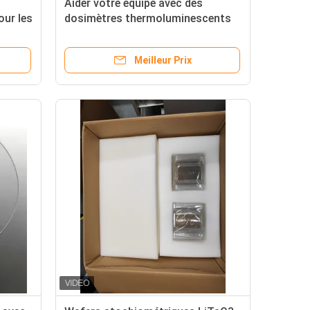
Aider votre équipe avec des
our les
dosimètres thermoluminescents
avancés TLD Wafers
ancées
piézoélectriques pour le suivi des
Meilleur Prix
radiations