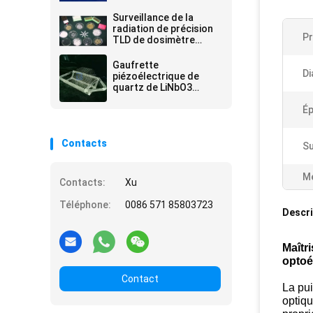
précises Protection
radiologique inégalée
Surveillance de la
radiation de précision
Pr
TLD de dosimètre
thermoluminescent de
confiance pour la
Gaufrette
précision de la sécurité
Di
piézoélectrique de
quartz de LiNbO3
LiTaO3
Ép
Contacts
Su
Me
Contacts:
Xu
Téléphone:
0086 571 85803723
Descri
Maîtr
optoé
Contact
La pui
optiqu