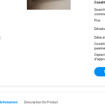
Condit
Quanti
comma
Prix:
Détail
Délai d
Condit
paieme
Capaci
d'appr
 Infomation
Description De Produit