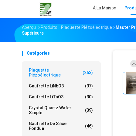
À La Maison
Produ
Aperçu
Produits
Plaquette Piézoélectrique
Master Pr
Supérieure
Catégories
Plaquette
(263)
Piézoélectrique
Gaufrette LiNbO3
(37)
Gaufrette LiTaO3
(30)
Crystal Quartz Wafer
(39)
Simple
Gaufrette De Silice
(46)
Fondue