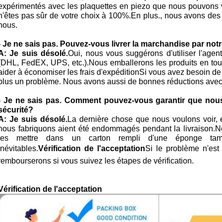
expérimentés avec les plaquettes en piezo que nous pouvons v
n'êtes pas sûr de votre choix à 100%.En plus., nous avons des g
nous.
- Je ne sais pas.
Pouvez-vous livrer la marchandise par notr
A: Je suis désolé.
Oui, nous vous suggérons d'utiliser l'ag
(DHL, FedEX, UPS, etc.).Nous emballerons les produits en tout
aider à économiser les frais d'expéditionSi vous avez besoin de
plus un problème. Nous avons aussi de bonnes réductions avec
- Je ne sais pas.
Comment pouvez-vous garantir que nous
sécurité?
A: Je suis désolé.
La dernière chose que nous voulons voir, e
nous fabriquons aient été endommagés pendant la livraison.No
les mettre dans un carton rempli d'une éponge tamp
inévitables.
Vérification de l'acceptation
Si le problème n'es
rembourserons si vous suivez les étapes de vérification.
Vérification de l'acceptation