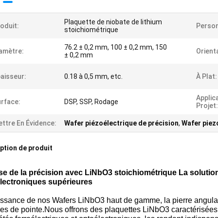
Plaquette de niobate de lithium
oduit:
Perso
stoichiométrique
76.2 ± 0,2 mm, 100 ± 0,2 mm, 150
amètre:
Orient
± 0,2 mm
aisseur:
0.18 à 0,5 mm, etc.
À Plat:
Applic
rface:
DSP, SSP, Rodage
Projet:
ttre En Évidence:
Wafer piézoélectrique de précision
,
Wafer piez
ption de produit
ise de la précision avec LiNbO3 stoichiométrique La soluti
lectroniques supérieures
ssance de nos Wafers LiNbO3 haut de gamme, la pierre angulair
es de pointe.Nous offrons des plaquettes LiNbO3 caractérisées 