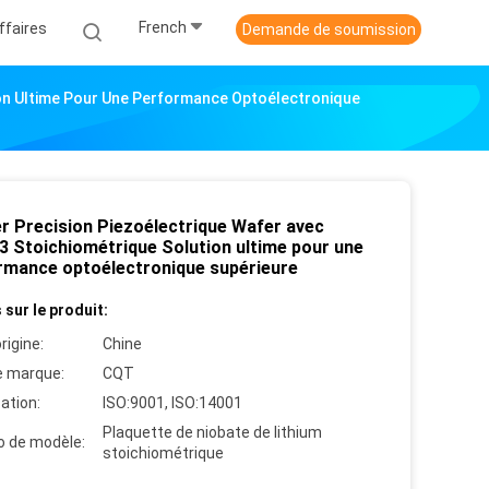
French
ffaires
Demande de soumission
ion Ultime Pour Une Performance Optoélectronique
r Precision Piezoélectrique Wafer avec
3 Stoichiométrique Solution ultime pour une
rmance optoélectronique supérieure
 sur le produit:
rigine:
Chine
 marque:
CQT
cation:
ISO:9001, ISO:14001
Plaquette de niobate de lithium
 de modèle:
stoichiométrique