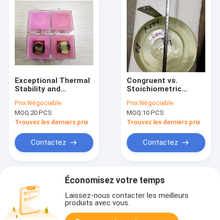
Exceptional Thermal
Congruent vs.
Stability and
Stoichiometric
Chemical Resistance
LiTaO3 Wafers The
Prix:
Négociable
Prix:
Négociable
with Our Quartz
Ultimate Solution for
MOQ:
20 PCS
MOQ:
10 PCS
Endcap for
Optoelectronic and
Piezoelectric Wafer
Acoustic
Trouvez les derniers prix
Trouvez les derniers prix
Applications
Contactez
Contactez
Économisez votre temps
Laissez-nous contacter les meilleurs
produits avec vous.