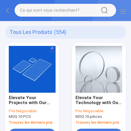
Tous Les Produits
(554)
Elevate Your
Elevate Your
Projects with Our
Technology with Our
Fused Silica Wafers
Sapphire Wafers The
Prix:
Négociable
Prix:
Négociable
Low Coefficient of
Perfect Combination
MOQ:
10 PCS
MOQ:
10 pièces
Thermal Expansion
of Durability and
Performance
Trouvez les derniers prix
Trouvez les derniers prix