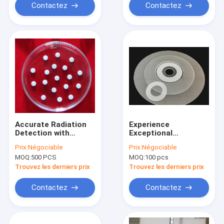
Contactez
Contactez
Accurate Radiation
Experience
Detection with
Exceptional
Piezoelectric Wafer
Sensitivity with
Prix:
Négociable
Prix:
Négociable
TLDs Advanced LiF
Piezoelectric Quartz
MOQ:
500 PCS
MOQ:
100 pcs
Mg Cu P
Ring for Precision
Thermoluminescent
Instrumentation
Trouvez les derniers prix
Trouvez les derniers prix
Dosimeters
Contactez
Contactez