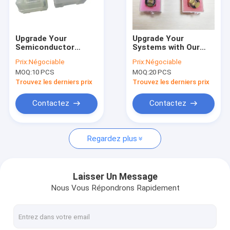
Visite de l'usine
Contrôle de la qualité
Upgrade Your
Upgrade Your
Semiconductor
Systems with Our
Contactez-nous
Processes with
Piezoelectric Wafer
Prix:
Négociable
Prix:
Négociable
Fused Silica Wafers
Endcaps for
MOQ:
10 PCS
MOQ:
20 PCS
High Purity Thermal
Precision Engineering
Nouvelles
Resilience and
and High-
Trouvez les derniers prix
Trouvez les derniers prix
Superior Surface
Temperature
Finish
Applications
Les affaires
Contactez
Contactez
Demandez un devis
Regardez plus
Plaquette piézoélectrique
Laisser Un Message
Nous Vous Répondrons Rapidement
Gaufrette LiNbO3
Gaufrette LiTaO3