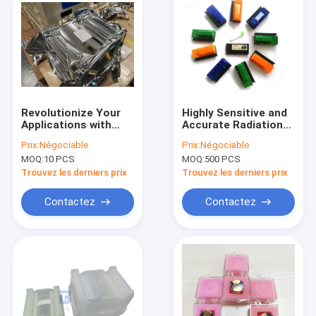
Revolutionize Your
Highly Sensitive and
Applications with
Accurate Radiation
Borofloat 33 Glass
Measurement with
Prix:
Négociable
Prix:
Négociable
Wafers Exceptional
Piezoelectric Wafer
MOQ:
10 PCS
MOQ:
500 PCS
Thermal Stability and
Thermoluminescent
Chemical Resistance
Dosimeters
Trouvez les derniers prix
Trouvez les derniers prix
Contactez
Contactez
À la maison
Produits
À propos de nous