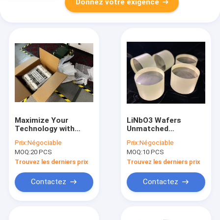
Donnez votre exigence
Maximize Your
LiNbO3 Wafers
Technology with
Unmatched
Single Crystal Quartz
Reliability Precision
Prix:
Négociable
Prix:
Négociable
Piezoelectric Wafers
for Cutting-Edge
MOQ:
20 PCS
MOQ:
10 PCS
for SAW and MEMS
Technologies
Devices
Optoelectronic
Trouvez les derniers prix
Trouvez les derniers prix
Applications
Contactez
Contactez