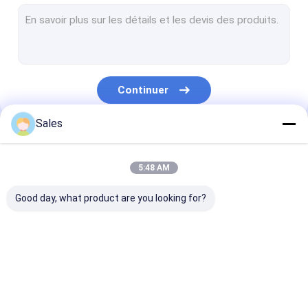
Crystal Quartz Wafer simple
Gaufrette de silice fondue
Plaquette de niobate de lithium
Continuer
Gaufrette de tantalate de lithium
Sales
Sapphire Wafer
Nos Catégories
Optique infrarouge
5:48 AM
Gaufrette de silicium
Good day, what product are you looking for?
Gaufrettes de Langasite
Cristal de scintillation de LYSO
Plaquette
Gaufrette LiNbO3
Gaufrette LiT
piézoélectrique