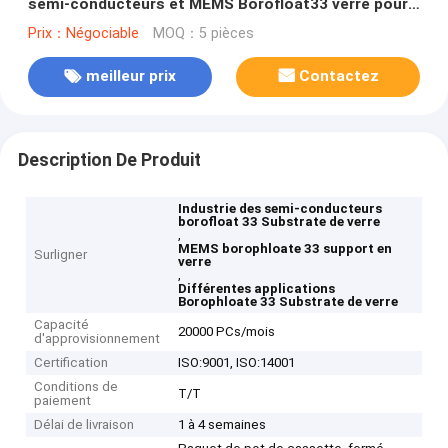
semi-conducteurs et MEMS Borofloat33 verre pour
diverses applications
Prix：Négociable
MOQ：5 pièces
meilleur prix
Contactez
Description De Produit
Industrie des semi-conducteurs
borofloat 33 Substrate de verre
,
MEMS borophloate 33 support en
Surligner
verre
,
Différentes applications
Borophloate 33 Substrate de verre
Capacité
20000 PCs/mois
d'approvisionnement
Certification
ISO:9001, ISO:14001
Conditions de
T/T
paiement
Délai de livraison
1 à 4 semaines