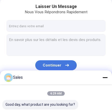
Laisser Un Message
Nous Vous Répondrons Rapidement
Continuer
Sales
À la maison
Nos Catégories
6:29 AM
Produits
Good day, what product are you looking for?
À propos de nous