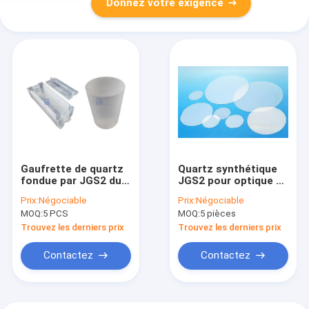
Donnez votre exigence
Gaufrette de quartz
Quartz synthétique
fondue par JGS2 du
JGS2 pour optique et
semi-conducteur
instruments
Prix:
Négociable
Prix:
Négociable
avec d'excellentes
scientifiques
MOQ:
5 PCS
MOQ:
5 pièces
propriétés optiques
et thermiques
Trouvez les derniers prix
Trouvez les derniers prix
Contactez
Contactez