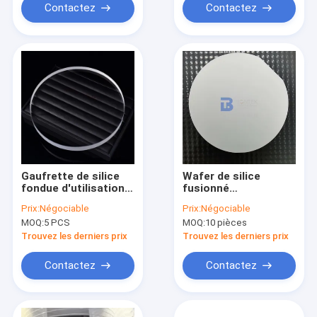
Contactez
Contactez
Gaufrette de silice
Wafer de silice
fondue d'utilisation
fusionné
de semi-conducteur
personnalisable pour
Prix:
Négociable
Prix:
Négociable
avec bas CTE pour la
la production de
MOQ:
5 PCS
MOQ:
10 pièces
lithographie UV
dispositifs semi-
conducteurs hautes
Trouvez les derniers prix
Trouvez les derniers prix
performances
Contactez
Contactez