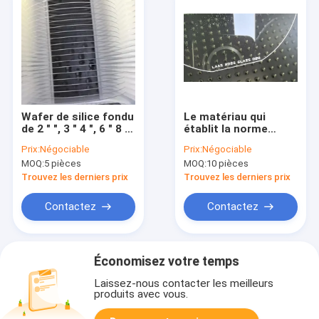
Wafer de silice fondu
Le matériau qui
de 2 " ", 3 " 4 ", 6 " 8 "
établit la norme
pour la fabrication de
d'excellence pour les
Prix:
Négociable
Prix:
Négociable
semi-conducteurs de
plaquettes de silice
MOQ:
5 pièces
MOQ:
10 pièces
haute précision
fusionnées pour des
applications de
Trouvez les derniers prix
Trouvez les derniers prix
haute performance
Contactez
Contactez
Économisez votre temps
Laissez-nous contacter les meilleurs
produits avec vous.