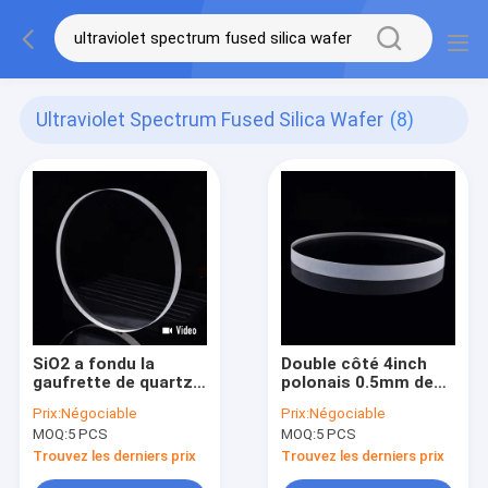
Ultraviolet Spectrum Fused Silica Wafer
(8)
SiO2 a fondu la
Double côté 4inch
gaufrette de quartz
polonais 0.5mm de
et de silice fondue
quartz de gaufrette
Prix:
Négociable
Prix:
Négociable
dans le spectre
synthétique de silice
MOQ:
5 PCS
MOQ:
5 PCS
ultraviolet infrarouge
fondue épais
et
Trouvez les derniers prix
Trouvez les derniers prix