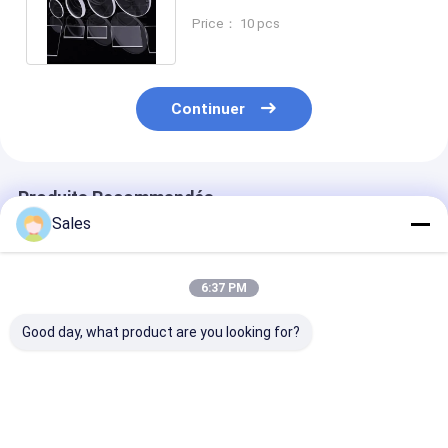
face Polie qualité de surface
Price： 10 pcs
Continuer
Produits Recommandés
Sales
6:37 PM
Good day, what product are you looking for?
Wafer de silice fondu
Plaquettes de verre
Plaquettes
durable et précis à
sans alcali : Votre
piézoélectriqu
faible expansion
fondation pour les
niobate de lit
thermique et à haute
écrans de nouvelle
LiNbO3 dopé à