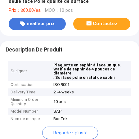
seule face Polie qualité de surface
Prix：$60.00/ea
MOQ：10 pcs
meilleur prix
Contactez
Description De Produit
,
Plaquette en saphir à face unique
Waffle de saphir de 4 pouces de
Surligner
diamètre
,
Surface polie cristal de saphir
Certification
ISO:9001
Delivery Time
2~4 weeks
Minimum Order
10 pcs
Quantity
Model Number
SAP
Nom de marque
BonTek
Regardez plus