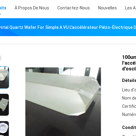
its
À Propos De Nous
Contactez-Nous
Nouvelles
Les A
tal Quartz Wafer For Simple A VU L'accélérateur Piézo-Électrique De
100um
l'accé
d'osci
Détails
Lieu d'o
Nom de
Certifi
Numéro
Condit