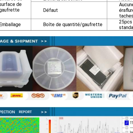
surface de
Aucune
gaufrette
Défaut
éraflu
tache
25pcs 
Emballage
Boîte de quantité/gaufrette
standa