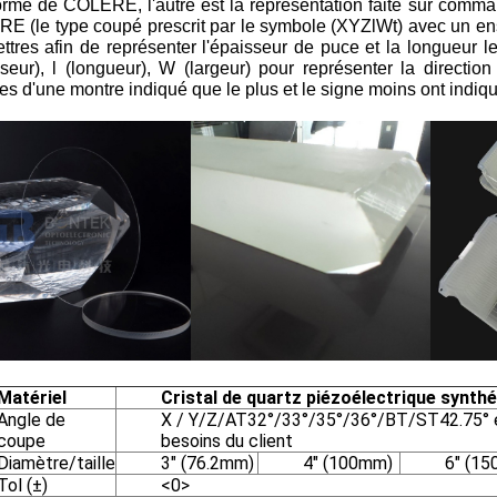
rme de COLÈRE, l'autre est la représentation faite sur comman
E (le type coupé prescrit par le symbole (XYZlWt) avec un ens
lettres afin de représenter l'épaisseur de puce et la longueur l
seur), l (longueur), W (largeur) pour représenter la directio
les d'une montre indiqué que le plus et le signe moins ont indiq
Matériel
Cristal de quartz piézoélectrique synth
Angle de
X / Y/Z/AT32°/33°/35°/36°/BT/ST42.75° e
coupe
besoins du client
Diamètre/taille
3" (76.2mm)
4" (100mm)
6" (1
Tol (±)
<0>