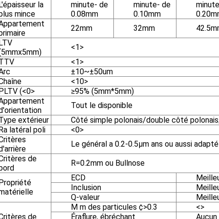
L'épaisseur la
minute- de
minute- de
minute
plus mince
0.08mm
0.10mm
0.20m
Appartement
22mm
32mm
42.5m
primaire
LTV
<1>
(5mmx5mm)
TTV
<1>
Arc
±10~±50um
Chaîne
<10>
PLTV (<0>
≥95% (5mm*5mm)
Appartement
Tout le disponible
d'orientation
Type extérieur
Côté simple polonais/double côté polonais
Ra latéral poli
<0>
Critères
Le général a 0.2-0.5µm ans ou aussi adapté
d'arrière
Critères de
R=0.2mm ou Bullnose
bord
ECD
Meille
Propriété
Inclusion
Meilleu
matérielle
Q-valeur
Meille
Μ m des particules ¢>0.3
<>
Critères de
Éraflure, ébréchant
Aucun