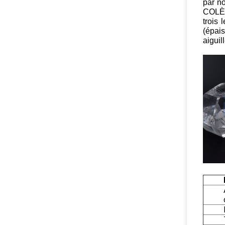
par no
COLÈR
trois 
(épais
aiguil