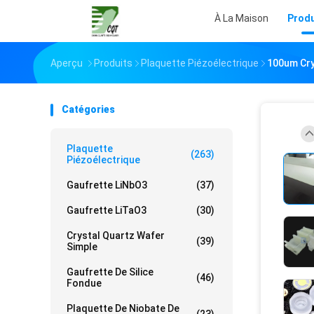
À La Maison
Produ
Aperçu
Produits
Plaquette Piézoélectrique
100um Crys
Catégories
Plaquette
(263)
Piézoélectrique
Gaufrette LiNbO3
(37)
Gaufrette LiTaO3
(30)
Crystal Quartz Wafer
(39)
Simple
Gaufrette De Silice
(46)
Fondue
Plaquette De Niobate De