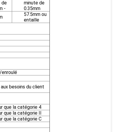
 de
minute de
m -
0.35mm
57.5mm ou
m
entaille
/enroulé
 aux besoins du client
ur que la catégorie 4
r que la catégorie II
ur que la catégorie C