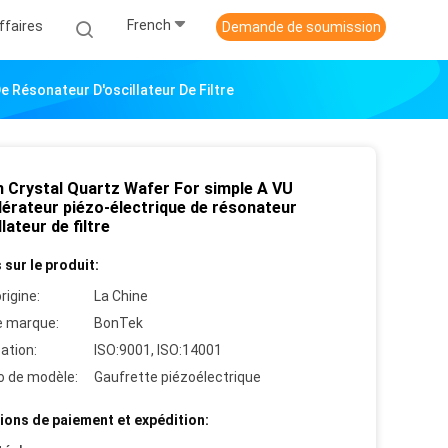
French
ffaires
Demande de soumission
 Résonateur D'oscillateur De Filtre
 Crystal Quartz Wafer For simple A VU
lérateur piézo-électrique de résonateur
llateur de filtre
 sur le produit:
rigine:
La Chine
 marque:
BonTek
cation:
ISO:9001, ISO:14001
 de modèle:
Gaufrette piézoélectrique
ions de paiement et expédition: