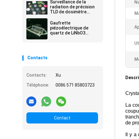
radiologique inégalée
Surveillance de la
N
radiation de précision
TLD de dosimètre
Ma
thermoluminescent de
confiance pour la
Gaufrette
précision de la sécurité
A
piézoélectrique de
quartz de LiNbO3
LiTaO3
Ut
Contacts
Me
Contacts:
Xu
Descri
Téléphone:
0086 571 85803723
Crysta
La cou
coupur
tranch
Contact
de pro
Il y a