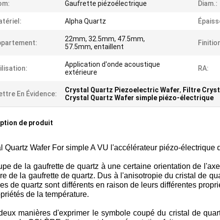
om:
Gaufrette piézoélectrique
Diam.:
tériel:
Alpha Quartz
Épaiss
22mm, 32.5mm, 47.5mm,
ppartement:
Finitio
57.5mm, entaillent
Application d'onde acoustique
ilisation:
RA:
extérieure
Crystal Quartz Piezoelectric Wafer
,
Filtre Crys
ttre En Évidence:
Crystal Quartz Wafer simple piézo-électrique
ption de produit
l Quartz Wafer For simple A VU l'accélérateur piézo-électrique de
pe de la gaufrette de quartz à une certaine orientation de l'a
e de la gaufrette de quartz. Dus à l'anisotropie du cristal de qu
es de quartz sont différents en raison de leurs différentes propr
priétés de la température.
 deux manières d'exprimer le symbole coupé du cristal de quart