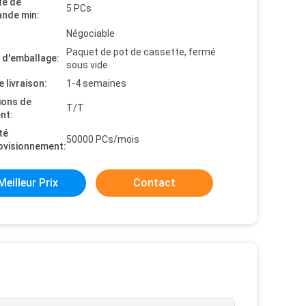
té de
5 PCs
nde min:
Négociable
Paquet de pot de cassette, fermé
s d'emballage:
sous vide
e livraison:
1-4 semaines
ions de
T/T
nt:
té
50000 PCs/mois
ovisionnement:
Meilleur Prix
Contact