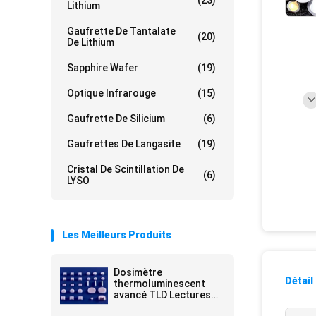
(23)
Lithium
Gaufrette De Tantalate
(20)
De Lithium
Sapphire Wafer
(19)
Optique Infrarouge
(15)
Gaufrette De Silicium
(6)
Gaufrettes De Langasite
(19)
Cristal De Scintillation De
(6)
LYSO
Les Meilleurs Produits
Dosimètre
Détail
thermoluminescent
avancé TLD Lectures
précises Protection