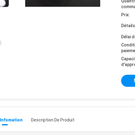
Quanti
comma
Prix:
Détail
Délai d
Condit
paieme
Capaci
d'appr
 Infomation
Description De Produit