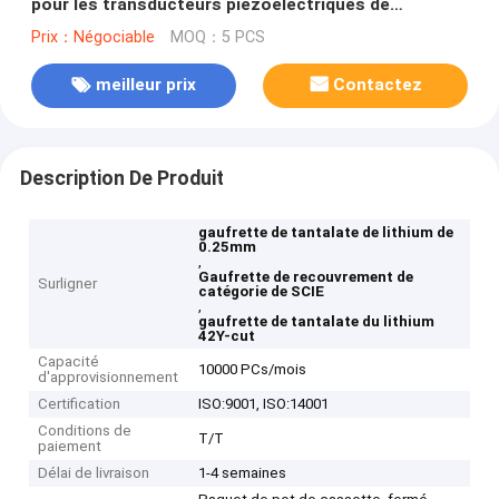
pour les transducteurs piézoélectriques de
capteurs
Prix：Négociable
MOQ：5 PCS
meilleur prix
Contactez
Description De Produit
gaufrette de tantalate de lithium de
0.25mm
,
Gaufrette de recouvrement de
Surligner
catégorie de SCIE
,
gaufrette de tantalate du lithium
42Y-cut
Capacité
10000 PCs/mois
d'approvisionnement
Certification
ISO:9001, ISO:14001
Conditions de
T/T
paiement
Délai de livraison
1-4 semaines