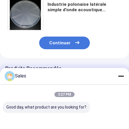
Industrie polonaise latérale
simple d'onde acoustique
extérieure de gaufrette de
tantalate de lithium de 4 pouces
Continuer
Produits Recommandés
Sales
3:27 PM
Good day, what product are you looking for?
diamètre de 6 pouces
Gaufrette de
Cristaux d'effe