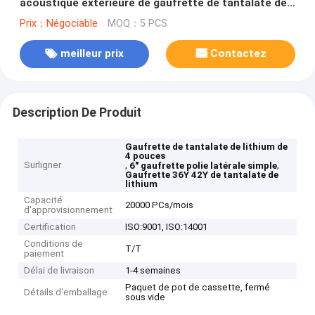
acoustique extérieure de gaufrette de tantalate de
lithium de 4 pouces
Prix：Négociable
MOQ：5 PCS
meilleur prix
Contactez
Description De Produit
Gaufrette de tantalate de lithium de
4 pouces
Surligner
,
,
6" gaufrette polie latérale simple
Gaufrette 36Y 42Y de tantalate de
lithium
Capacité
20000 PCs/mois
d'approvisionnement
Certification
ISO:9001, ISO:14001
Conditions de
T/T
paiement
Délai de livraison
1-4 semaines
Paquet de pot de cassette, fermé
Détails d'emballage
sous vide