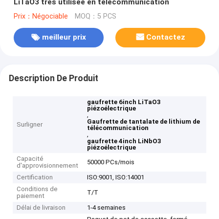
LiTaO3 très utilisée en télécommunication
Prix：Négociable
MOQ：5 PCS
meilleur prix
Contactez
Description De Produit
gaufrette 6inch LiTaO3
piézoélectrique
,
Gaufrette de tantalate de lithium de
Surligner
télécommunication
,
gaufrette 4inch LiNbO3
piézoélectrique
Capacité
50000 PCs/mois
d'approvisionnement
Certification
ISO:9001, ISO:14001
Conditions de
T/T
paiement
Délai de livraison
1-4 semaines