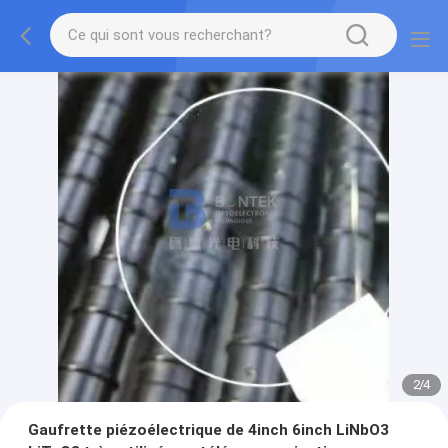
2
/
4
Gaufrette piézoélectrique de 4inch 6inch LiNbO3