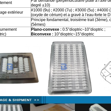
Par demandé (perpendiculaire plate à l'axe 
tement
degré ±10)
#1000 (9u) ; #2000 (7u) ; #3000 (5u) ; #4000 (3u
age extérieur
(oxyde de cérium) et a gravé à l'eau-forte le 
Principe fondamental, troisième trait (3ème), 
(5èmes)
urnement
Plano-convexe :
0.5°dioptric~10°dioptric ;
tric)
Biconvexe :
10°dioptric~15°dioptric