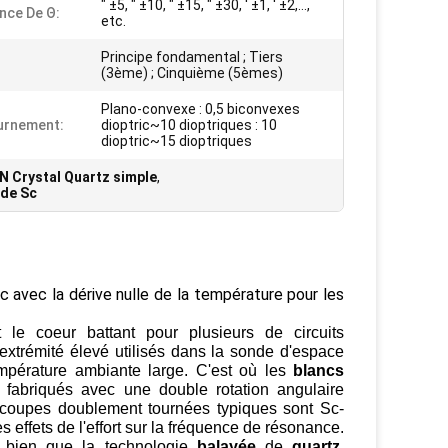
″ ±5, ″ ±10, ″ ±15, ″ ±30, ′ ±1, ′ ±2,…,
nce De Θ:
etc.
Principe fondamental ; Tiers
(3ème) ; Cinquième (5èmes)
Plano-convexe : 0,5 biconvexes
urnement:
dioptric~10 dioptriques : 10
dioptric~15 dioptriques
N Crystal Quartz simple
,
 de Sc
c
avec la dérive nulle de
la
température pour les
 le coeur battant pour plusieurs de circuits
 extrémité élevé utilisés dans la sonde d'espace
pérature ambiante large. C'est où les
blancs
nt fabriqués avec une double rotation angulaire
s coupes doublement tournées typiques sont Sc-
 effets de l'effort sur la fréquence de résonance.
 bien que la technologie
balayée
de
quartz
,