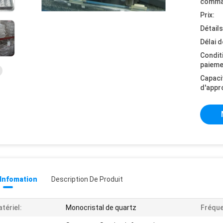
comma
Prix:
Détail
Délai d
Condit
paieme
Capaci
d'appr
 Infomation
Description De Produit
tériel:
Monocristal de quartz
Fréque