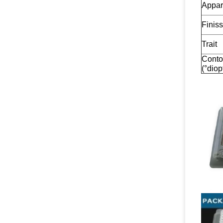
Appar
Finiss
Trait
Conto
(°diop