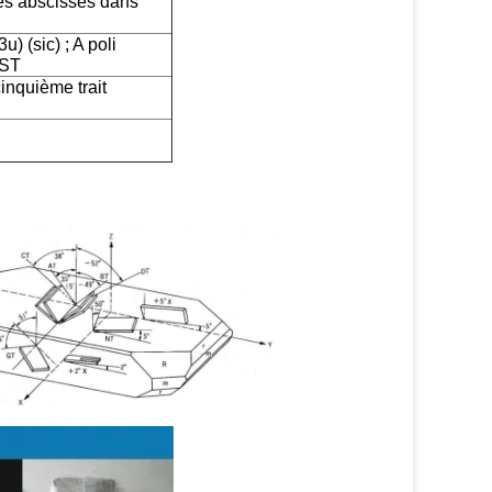
des abscisses dans
) (sic) ; A poli
DST
cinquième trait