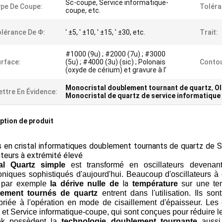
Sc-coupe, Service informatique-
pe De Coupe:
Toléra
coupe, etc.
lérance De Φ:
′ ±5, ′ ±10, ′ ±15, ′ ±30, etc.
Trait:
#1000 (9u) ; #2000 (7u) ; #3000
rface:
(5u) ; #4000 (3u) (sic) ; Polonais
Conto
(oxyde de cérium) et gravure à l'
Monocristal doublement tournant de quartz
,
OI
ttre En Évidence:
Monocristal de quartz de service informatique
ption de produit
s
en cristal informatiques doublement tournants
de quartz de
S
ateurs à extrémité élevé
al Quartz simple
est transformé en oscillateurs devenant
oniques sophistiqués d'aujourd'hui. Beaucoup d'oscillateurs à
la
 par exemple
la dérive nulle de
température
sur une tem
ement tournés de quartz
entrent dans l'utilisation. Ils so
priée à l'opération en mode de cisaillement d'épaisseur. Le
et Service informatique-coupe, qui sont conçues pour réduire les
ek possèdent la
technologie doublement tournante
aussi