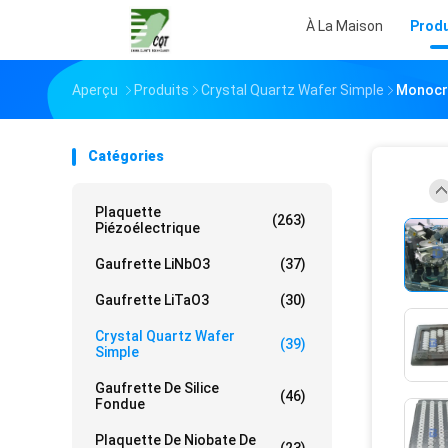
À La Maison
Produ
Aperçu
Produits
Crystal Quartz Wafer Simple
Monocri
Catégories
Plaquette
(263)
Piézoélectrique
Gaufrette LiNbO3
(37)
Gaufrette LiTaO3
(30)
Crystal Quartz Wafer
(39)
Simple
Gaufrette De Silice
(46)
Fondue
Plaquette De Niobate De