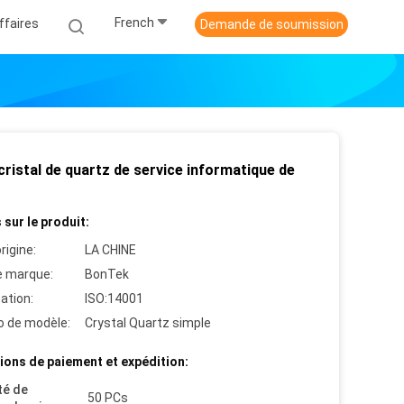
French
ffaires
Demande de soumission
ristal de quartz de service informatique de
 sur le produit:
rigine:
LA CHINE
 marque:
BonTek
cation:
ISO:14001
 de modèle:
Crystal Quartz simple
ions de paiement et expédition:
té de
50 PCs