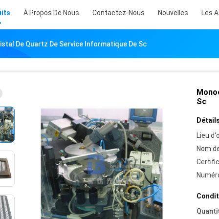
its
À Propos De Nous
Contactez-Nous
Nouvelles
Les A
stal De Quartz De Service Informatique De Sc
Monoc
Sc
Détails
Lieu d'o
Nom de
Certifi
Numéro
Condit
Quanti