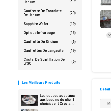
(23)
Lithium
Gaufrette De Tantalate
(20)
De Lithium
Sapphire Wafer
(19)
Optique Infrarouge
(15)
Gaufrette De Silicium
(6)
Gaufrettes De Langasite
(19)
Cristal De Scintillation De
(6)
LYSO
Les Meilleurs Produits
Détail
Les coupes adaptées
aux besoins du client
Ma
choisissent Crystal
Quartz Wafer