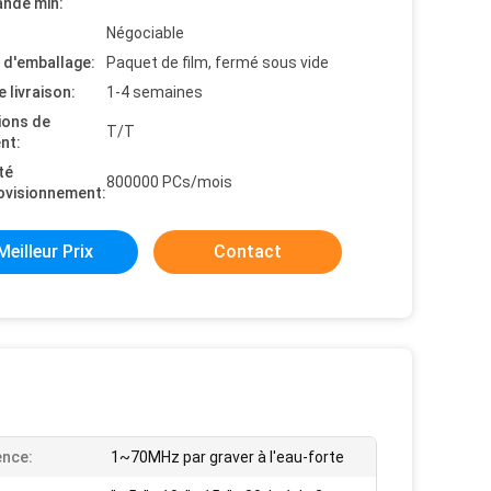
nde min:
Négociable
s d'emballage:
Paquet de film, fermé sous vide
e livraison:
1-4 semaines
ions de
T/T
nt:
té
800000 PCs/mois
ovisionnement:
Meilleur Prix
Contact
nce:
1~70MHz par graver à l'eau-forte