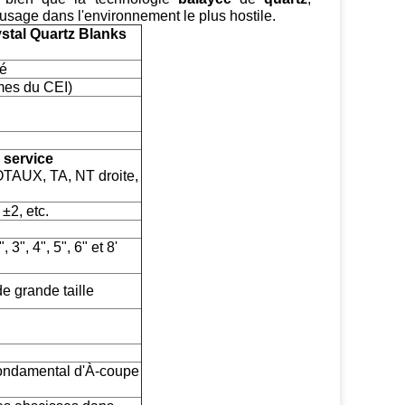
l'usage dans l'environnement le plus hostile.
ystal Quartz Blanks
yé
mes du CEI)
,
service
OTAUX, TA, NT droite,
 ±2, etc.
", 4", 5", 6" et 8'
e grande taille
fondamental d'À-coupe