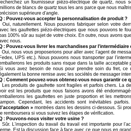
recherchez un fournisseur piézo-électrique de quartz, nous 
millions de blancs de quartz tous les ans parce que nous maîtri
précision supérieure d'angle.
Q : Pouvez-vous accepter la personnalisation de produit ?
:
Oui, naturellement. Nous pouvons fabriquer selon votre de
avec les gaufrettes piézo-électriques que nous pouvons te fou
pas 100% sûr au sujet de votre choix. En outre, nous avons quel
avec nous.
Q : Pouvez-vous livrer les marchandises par l'intermédiair
:
Oui, nous vous proposerions pour aller avec l'agent de messag
Fedex, UPS etc.). Nous pouvons nous transporter par l'intermé
emballerons les produits sans risque dans la taille acceptable p
Si vous avez besoin de nous pour prendre soin du fret, ce
également la bonne remise avec les sociétés de messager inter
Q : Comment pouvez-vous obtenez-vous nous garantir ce q
:
Les produits de gaufrette sont fragiles et parfois chers. La 
voir est les produits que nous faisons avons été endommag
emballerons les gaufrettes en juste proportion et les mettro
tampon. Cependant, les accidents sont inévitables parfois
d'acceptation »
montrées dans les dessins ci-dessous. Si pro
le remboursera si vous suivez les étapes de vérification.
Q : Pouvons-nous visiter votre usine ?
:
Sûr. L'inspection du travail du travail est importante pour l'
terme. Est la discussion face à face avec ce que nous en grand