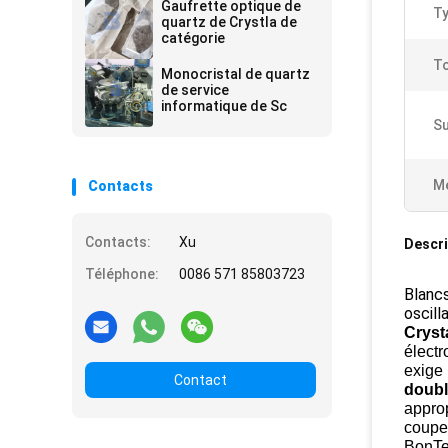
Gaufrette optique de
Ty
quartz de Crystla de
catégorie
To
Monocristal de quartz
de service
informatique de Sc
Su
Me
Contacts
Contacts:
Xu
Descri
Téléphone:
0086 571 85803723
Blanc
oscill
Cryst
électr
exige
Contact
doubl
appro
coupe 
BonT