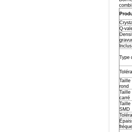
combin
Produ
Cryst
Q-val
Densi
gravur
Inclu
Type 
Toléra
Taille
rond
Taille
carré
Taille
SMD
Toléra
Épais
fréqu