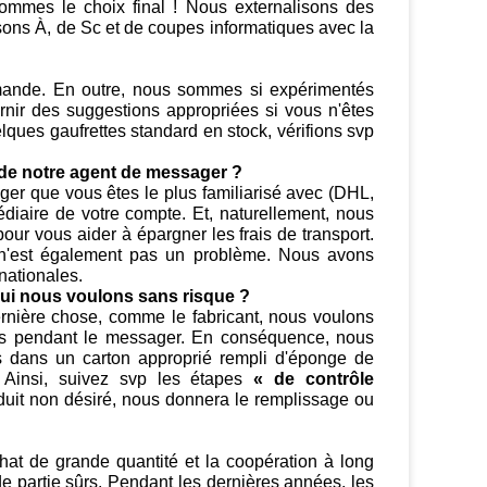
sommes le choix final ! Nous externalisons des
sons À, de Sc et de coupes informatiques avec la
mande. En outre, nous sommes si expérimentés
rnir des suggestions appropriées si vous n'êtes
ques gaufrettes standard en stock, vérifions svp
e de notre agent de messager ?
er que vous êtes le plus familiarisé avec (DHL,
diaire de votre compte. Et, naturellement, nous
our vous aider à épargner les frais de transport.
 n'est également pas un problème. Nous avons
nationales.
ui nous voulons sans risque ?
dernière chose, comme le fabricant, nous voulons
és pendant le messager. En conséquence, nous
ns dans un carton approprié rempli d'éponge de
. Ainsi, suivez svp les étapes
« de contrôle
duit non désiré, nous donnera le remplissage ou
achat de grande quantité et la coopération à long
e partie sûrs. Pendant les dernières années, les