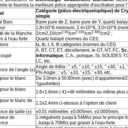
ée te fournira la meilleure pièce appropriée d'oscillation pour 
Catégorie (piézo-électrique/optique) de Cr
it
simple
al Bars
Barre pure de Z, barre pure de Y, quartz bala
eur
1.8×10^6 minimum, 2.4×10^6, 3.0×10^6 (nor
2,30
2 100
2 300
té de la Manche
2/cm2,10/cm
/cm
/cm
/cm2 ;
e à l'eau forte
Quartz balayé (normes du CEI)
sions
Ia, Ib, I, II, III catégories (normes du CEI)
À, BT, CT, ET, décollement, le GT, NT, FC,
Sc
coupé
informatique
, C.A., puisque, St, SOLIDES T
LC, etc.
Angle de thêta : ″ ±5, ″ ±10, ″ ±15, ″ ±30, ′ ±1, ′
nce de l'angle (±)
Phi Angle : ′ ±5, ′ ±10, ′ ±15, ′ ±30, etc.
 pour le blanc
De 3.0mm à 50.80mm (avec) d'appartement/2", 3
“(gaufrettes)
 pour le blanc
1.6×1.6mm | 41×48 millimètre ou même plus d
 pour le blanc de
1.2x2.4mm ci-dessus à l'option de client
nce de taille (±)
±0.01 millimètre, ±0.005mm, ±0.0005mm,
seur de
1 mégahertz jusqu'à 54Mhz pour le principe 
ence
; Jusqu'à 70Mhz par graver à l'eau-forte